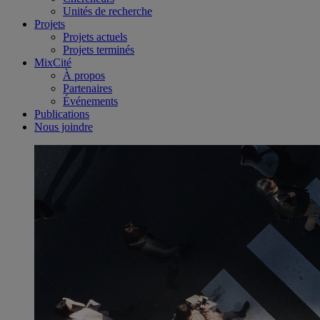
Unités de recherche
Projets
Projets actuels
Projets terminés
MixCité
À propos
Partenaires
Événements
Publications
Nous joindre