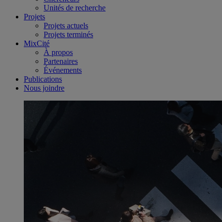
Unités de recherche
Projets
Projets actuels
Projets terminés
MixCité
À propos
Partenaires
Événements
Publications
Nous joindre